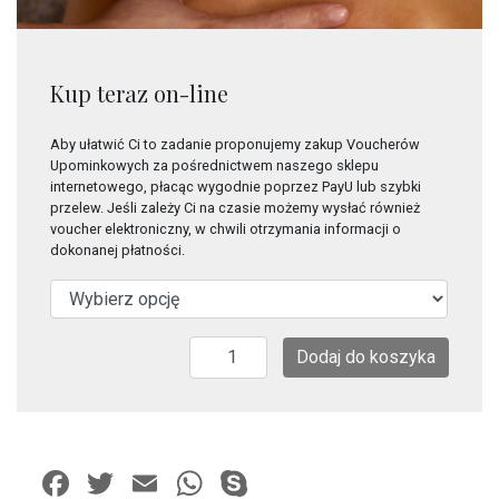
Kup teraz on-line
Aby ułatwić Ci to zadanie proponujemy zakup Voucherów
Upominkowych za pośrednictwem naszego sklepu
internetowego, płacąc wygodnie poprzez PayU lub szybki
przelew. Jeśli zależy Ci na czasie możemy wysłać również
voucher elektroniczny, w chwili otrzymania informacji o
dokonanej płatności.
ilość
Dodaj do koszyka
Masaż
świecą
aromatyczną
Facebook
Twitter
Email
WhatsApp
Skype