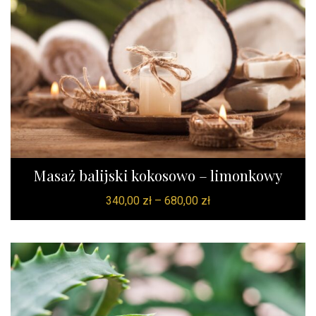
Masaż balijski kokosowo – limonkowy
340,00
zł
–
680,00
zł