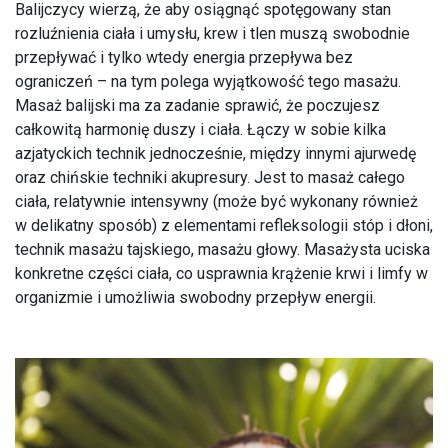
Balijczycy wierzą, że aby osiągnąć spotęgowany stan
rozluźnienia ciała i umysłu, krew i tlen muszą swobodnie
przepływać i tylko wtedy energia przepływa bez
ograniczeń – na tym polega wyjątkowość tego masażu.
Masaż balijski ma za zadanie sprawić, że poczujesz
całkowitą harmonię duszy i ciała. Łączy w sobie kilka
azjatyckich technik jednocześnie, między innymi ajurwedę
oraz chińskie techniki akupresury. Jest to masaż całego
ciała, relatywnie intensywny (może być wykonany również
w delikatny sposób) z elementami refleksologii stóp i dłoni,
technik masażu tajskiego, masażu głowy. Masażysta uciska
konkretne części ciała, co usprawnia krążenie krwi i limfy w
organizmie i umożliwia swobodny przepływ energii.