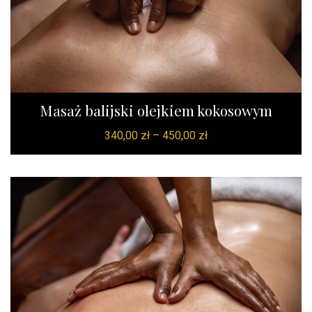
Masaż balijski olejkiem kokosowym
340,00
zł
–
450,00
zł