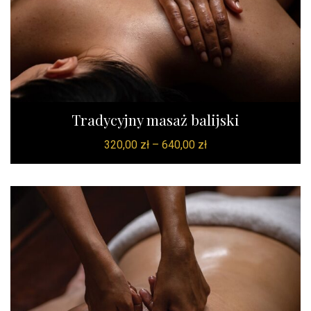
Tradycyjny masaż balijski
320,00
zł
–
640,00
zł