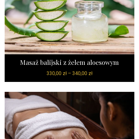
Masaż balijski z żelem aloesowym
330,00
zł
–
340,00
zł