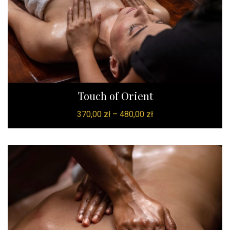
Touch of Orient
370,00
zł
–
480,00
zł